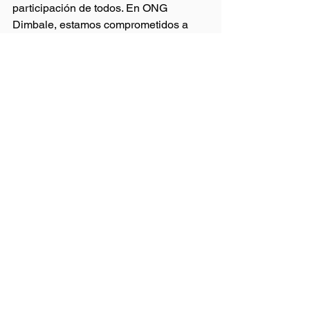
participación de todos. En ONG 
Dimbale, estamos comprometidos a 
trabajar incansablemente para crear un 
mundo donde cada persona tenga la 
oportunidad de prosperar. Este 17 de 
octubre, unámonos para hacer frente a 
la pobreza y construir un futuro más 
justo y equitativo.
Ver todo
Entradas recientes