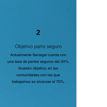
2
Objetivo parto seguro
Actualmente Senegal cuenta con
una tasa de partos seguros del 34%.
Nuestro objetivo, en las
comunidades con las que
trabajamos es alcanzar el 70%.