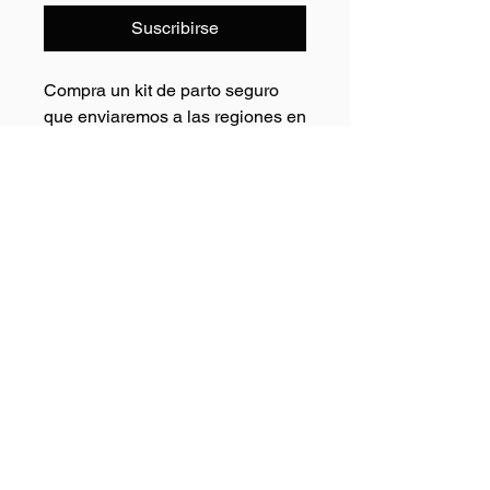
Suscribirse
Compra un kit de parto seguro
que enviaremos a las regiones en
las que actuamos. Ayudanos a
garantizar partos seguos para la
madre y el bebé recien nacido.
Asociación
Dimbale
G75263996
Nº Reg: 4277
Política de privacidad